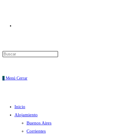
Alternar
Pulsa
Escape
búsqueda
para
cerrar
0
Menú
Cerrar
el
panel
de
Inicio
búsqueda.
de
Alojamiento
Buenos Aires
Corrientes