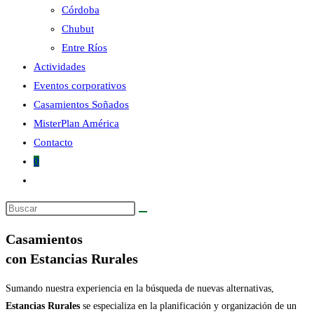
Córdoba
Chubut
la
Entre Ríos
Actividades
Eventos corporativos
Casamientos Soñados
MisterPlan América
web
Contacto
0
Alternar
búsqueda
Buscar
de
en
la
Casamientos
esta
web
con Estancias Rurales
web
Sumando nuestra experiencia en la búsqueda de nuevas alternativas,
Estancias Rurales
se especializa en la planificación y organización de un