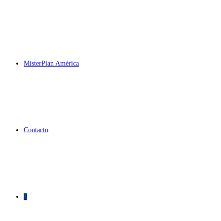
MisterPlan América
Contacto
0