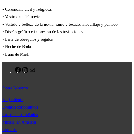
• Ceremonia civil y religiosa.
• Vestimenta del novio.
• Vestido y belleza de la novia, ramo y tocado, maquillaje y peinado.
• Diseño gráfico e impresión de las invitaciones.
• Lista de obsequios y regalos
• Noche de Bodas
• Luna de Miel.
Facebook
Instagram
Correo
electrónico
Sobre Nosotros
Alojamiento
Eventos corporativos
Casamientos soñados
MisterPla
n
América
Contacto