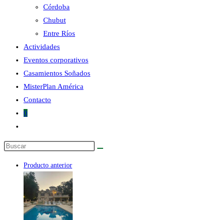
Córdoba
Chubut
la
Entre Ríos
Actividades
Eventos corporativos
Casamientos Soñados
MisterPlan América
web
Contacto
0
Alternar
búsqueda
Buscar
de
en
la
Producto anterior
esta
web
web