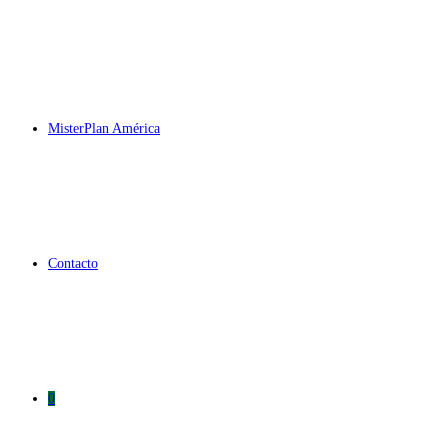
MisterPlan América
Contacto
0