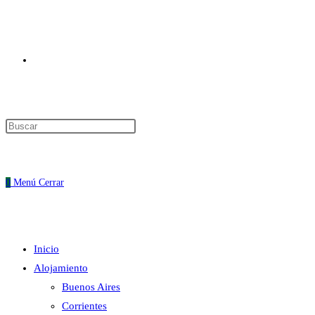
Alternar
Pulsa
Escape
búsqueda
para
cerrar
0
Menú
Cerrar
el
panel
de
Inicio
búsqueda.
de
Alojamiento
Buenos Aires
Corrientes