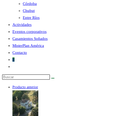
Córdoba
Chubut
la
Entre Ríos
Actividades
Eventos corporativos
Casamientos Soñados
MisterPlan América
web
Contacto
0
Alternar
búsqueda
Buscar
de
en
la
Producto anterior
esta
web
web