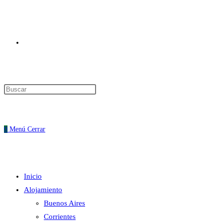
Alternar
Pulsa
Escape
búsqueda
para
cerrar
0
Menú
Cerrar
el
panel
de
Inicio
búsqueda.
de
Alojamiento
Buenos Aires
Corrientes