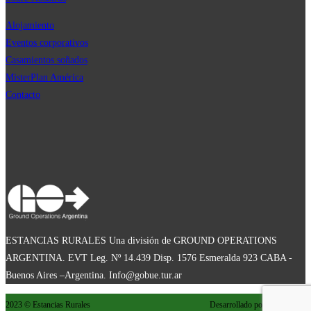
Alojamiento
Eventos corporativos
Casamientos soñados
MisterPla
n
América
Contacto
ESTANCIAS RURALES Una división de GROUND OPERATIONS
ARGENTINA. EVT Leg. Nº 14.439 Disp. 1576 Esmeralda 923 CABA -
Buenos Aires –Argentina. Info@gobue.tur.ar
2023 © Estancias Rurales
Desarrollado por:
estudio
mpi