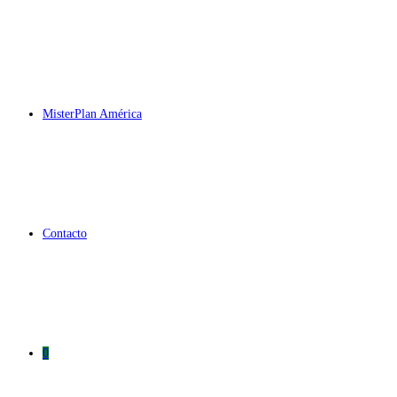
MisterPlan América
Contacto
0