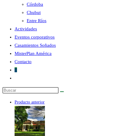
Córdoba
Chubut
la
Entre Ríos
Actividades
Eventos corporativos
Casamientos Soñados
MisterPlan América
web
Contacto
0
Alternar
búsqueda
Buscar
de
en
la
Producto anterior
esta
web
web