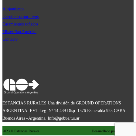
Alojamiento
Eventos corporativos
Casamientos soñados
MisterPla
n
América
Contacto
ESTANCIAS RURALES Una división de GROUND OPERATIONS
ARGENTINA. EVT Leg. Nº 14.439 Disp. 1576 Esmeralda 923 CABA -
Buenos Aires –Argentina. Info@gobue.tur.ar
2023 © Estancias Rurales
Desarrollado por:
estudio
mpi