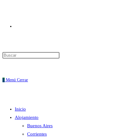
Alternar
Pulsa
Escape
búsqueda
para
cerrar
0
Menú
Cerrar
el
panel
de
Inicio
búsqueda.
de
Alojamiento
Buenos Aires
Corrientes