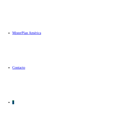
MisterPlan América
Contacto
0