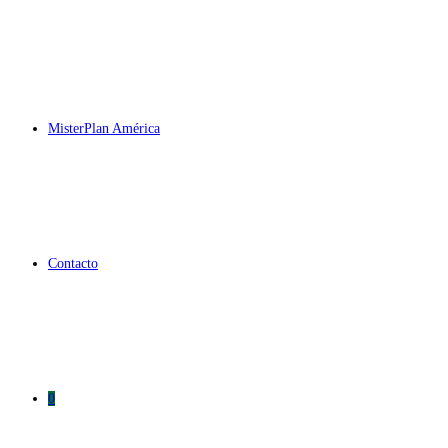
MisterPlan América
Contacto
0