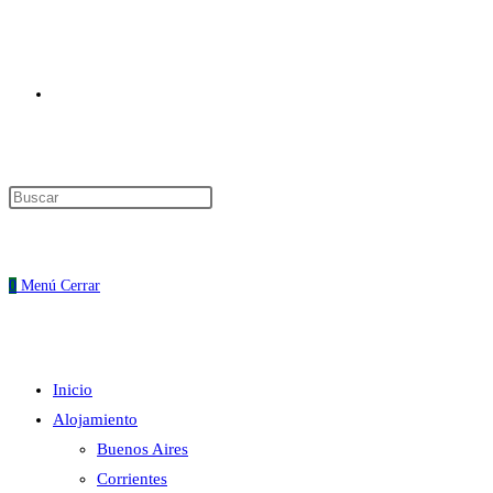
Alternar
Pulsa
Escape
búsqueda
para
cerrar
0
Menú
Cerrar
el
panel
de
Inicio
búsqueda.
de
Alojamiento
Buenos Aires
Corrientes