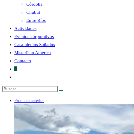
Córdoba
Chubut
la
Entre Ríos
Actividades
Eventos corporativos
Casamientos Soñados
MisterPlan América
web
Contacto
0
Alternar
búsqueda
Buscar
de
en
la
Producto anterior
esta
web
web