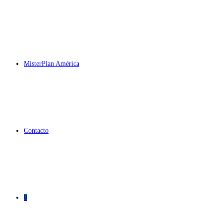
MisterPlan América
Contacto
0