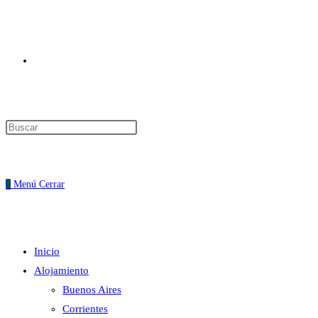
Alternar
Pulsa
Escape
búsqueda
para
cerrar
0
Menú
Cerrar
el
panel
de
Inicio
búsqueda.
de
Alojamiento
Buenos Aires
Corrientes