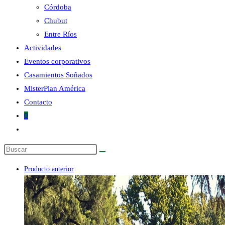
Córdoba
Chubut
la
Entre Ríos
Actividades
Eventos corporativos
Casamientos Soñados
MisterPlan América
web
Contacto
0
Alternar
búsqueda
Buscar
de
en
la
Producto anterior
esta
web
web