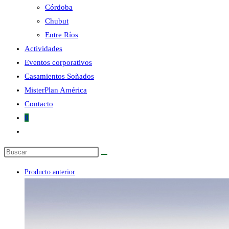
Córdoba
Chubut
la
Entre Ríos
Actividades
Eventos corporativos
Casamientos Soñados
MisterPlan América
web
Contacto
0
Alternar
búsqueda
Buscar
de
en
la
Producto anterior
esta
web
web