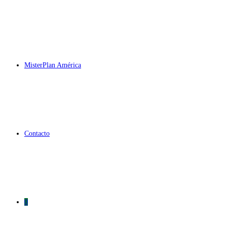
MisterPlan América
Contacto
0