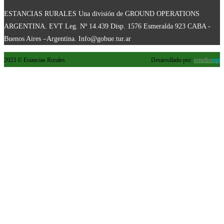
ESTANCIAS RURALES Una división de GROUND OPERATIONS
ARGENTINA. EVT Leg. Nº 14.439 Disp. 1576 Esmeralda 923 CABA -
Buenos Aires –Argentina. Info@gobue.tur.ar
2023 © Estancias Rurales
Desarrollado por:
estudio
mpi
×