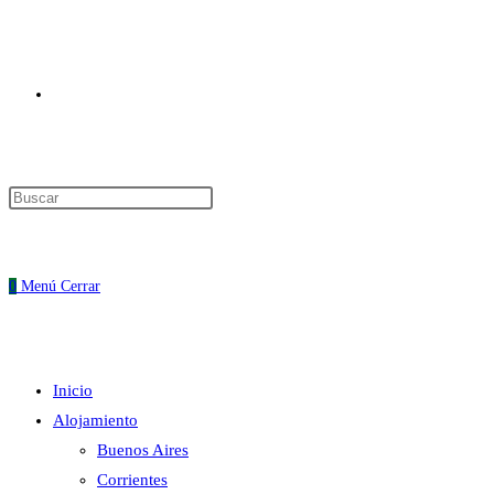
Alternar
Pulsa
Escape
búsqueda
para
cerrar
0
Menú
Cerrar
el
panel
de
Inicio
búsqueda.
de
Alojamiento
Buenos Aires
Corrientes