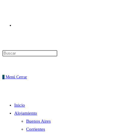
Alternar
Pulsa
Escape
búsqueda
para
cerrar
0
Menú
Cerrar
el
panel
de
Inicio
búsqueda.
de
Alojamiento
Buenos Aires
Corrientes