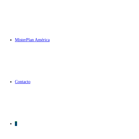
MisterPlan América
Contacto
0