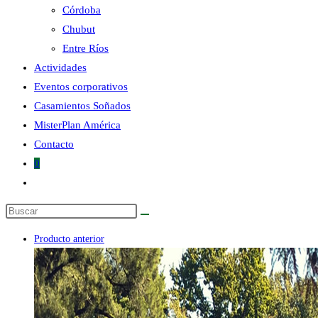
Córdoba
Chubut
la
Entre Ríos
Actividades
Eventos corporativos
Casamientos Soñados
MisterPlan América
web
Contacto
0
Alternar
búsqueda
Buscar
de
en
la
Producto anterior
esta
web
web