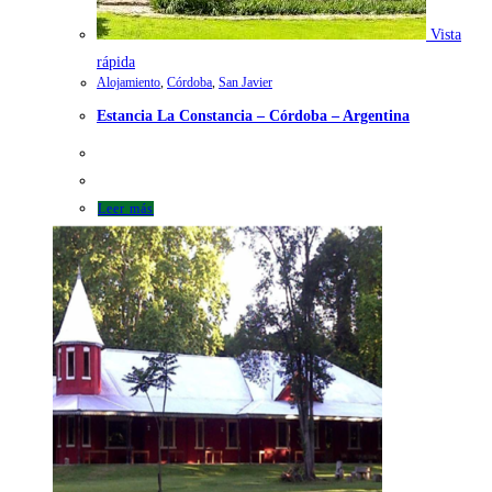
Vista
rápida
Alojamiento
,
Córdoba
,
San Javier
Estancia La Constancia – Córdoba – Argentina
Leer más