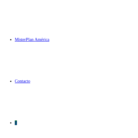
MisterPlan América
Contacto
0