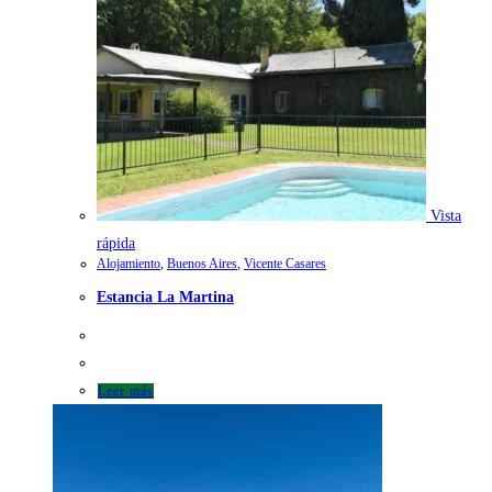
Vista
rápida
Alojamiento
,
Buenos Aires
,
Vicente Casares
Estancia La Martina
Leer más