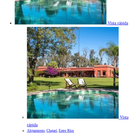
Vista rápida
Vista
rápida
Alojamiento
,
Chajarí
,
Entre Ríos