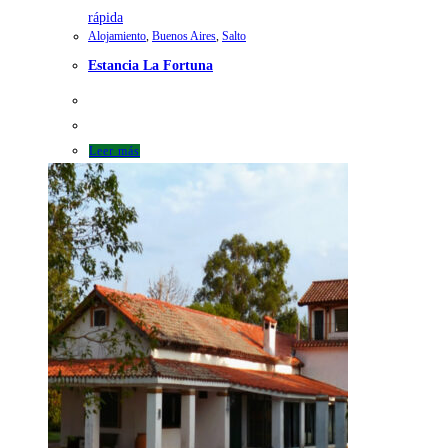
rápida
Alojamiento
,
Buenos Aires
,
Salto
Estancia La Fortuna
Leer más