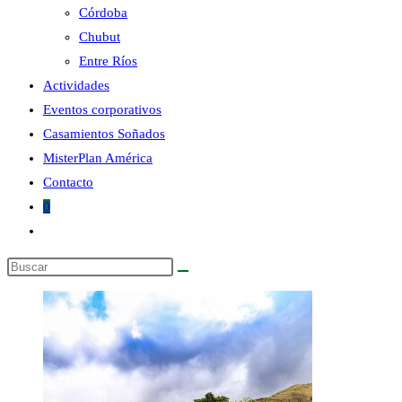
Córdoba
Chubut
la
Entre Ríos
Actividades
Eventos corporativos
Casamientos Soñados
MisterPlan América
web
Contacto
0
Alternar
búsqueda
Buscar
de
en
la
esta
web
web