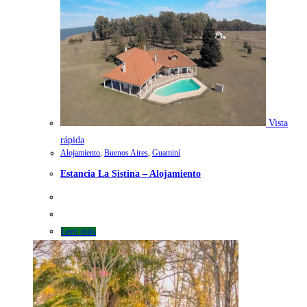
Vista
rápida
Alojamiento
,
Buenos Aires
,
Guaminí
Estancia La Sistina – Alojamiento
Leer más