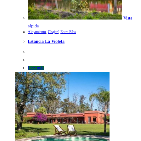
Vista
rápida
Alojamiento
,
Chajarí
,
Entre Ríos
Estancia La Violeta
Leer más