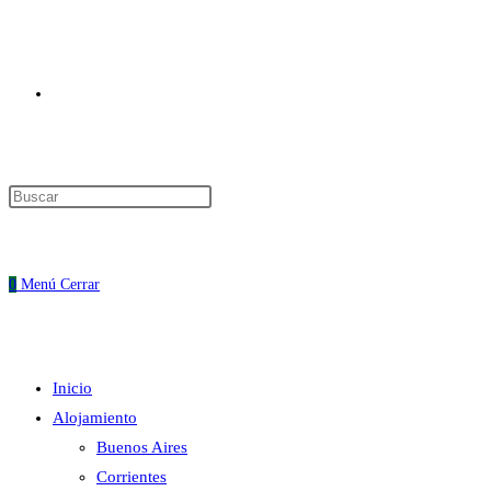
Alternar
Pulsa
Escape
búsqueda
para
cerrar
0
Menú
Cerrar
el
panel
de
Inicio
búsqueda.
de
Alojamiento
Buenos Aires
Corrientes