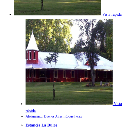
Vista rápida
Vista
rápida
Alojamiento
,
Buenos Aires
,
Roque Perez
Estancia La Dulce