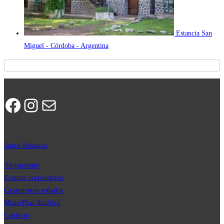
Estancia San
Miguel - Córdoba - Argentina
Facebook
Instagram
Correo electrónico
Sobre Nosotros
Alojamiento
Eventos corporativos
Casamientos soñados
MisterPla
n
América
Contacto