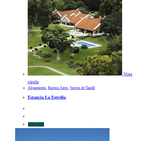
Vista
rápida
Alojamiento
,
Buenos Aires
,
Sierras de Tandil
Estancia La Estrella
Leer más