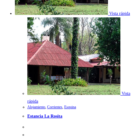
Vista rápida
Vista
rápida
Alojamiento
,
Corrientes
,
Esquina
Estancia La Rosita