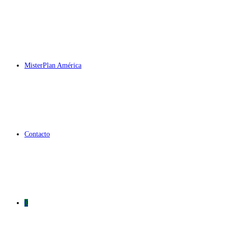
MisterPlan América
Contacto
0