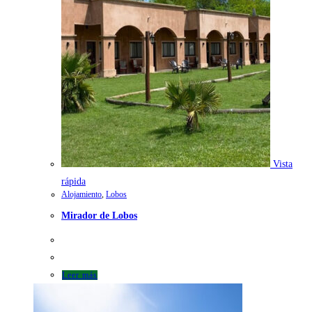
Vista
rápida
Alojamiento
,
Lobos
Mirador de Lobos
Leer más