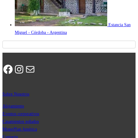
Estancia San
Miguel - Córdoba - Argentina
Facebook
Instagram
Correo electrónico
Sobre Nosotros
Alojamiento
Eventos corporativos
Casamientos soñados
MisterPla
n
América
Contacto