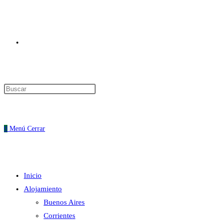
Alternar
Pulsa
Escape
búsqueda
para
cerrar
0
Menú
Cerrar
el
panel
de
Inicio
búsqueda.
de
Alojamiento
Buenos Aires
Corrientes