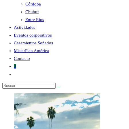
Córdoba
Chubut
la
Entre Ríos
Actividades
Eventos corporativos
Casamientos Soñados
MisterPlan América
web
Contacto
0
Alternar
búsqueda
Buscar
de
en
la
esta
web
web