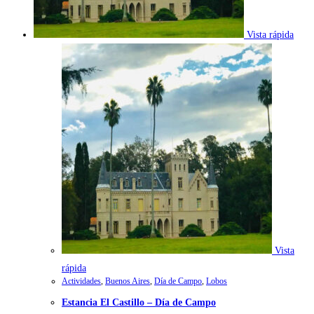
Vista rápida
Vista
rápida
Actividades
,
Buenos Aires
,
Día de Campo
,
Lobos
Estancia El Castillo – Día de Campo