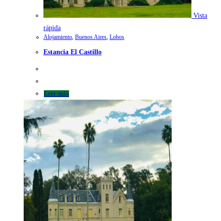
Vista
rápida
Alojamiento
,
Buenos Aires
,
Lobos
Estancia El Castillo
Leer más