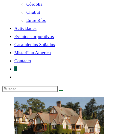
Córdoba
Chubut
la
Entre Ríos
Actividades
Eventos corporativos
Casamientos Soñados
MisterPlan América
web
Contacto
0
Alternar
búsqueda
Buscar
de
en
la
esta
web
web