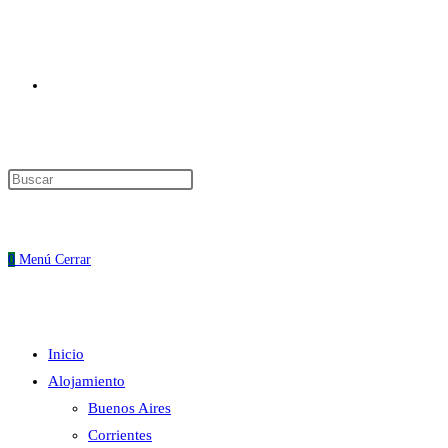
Alternar
Pulsa
Escape
búsqueda
para
cerrar
0
Menú
Cerrar
el
panel
de
Inicio
búsqueda.
de
Alojamiento
Buenos Aires
Corrientes