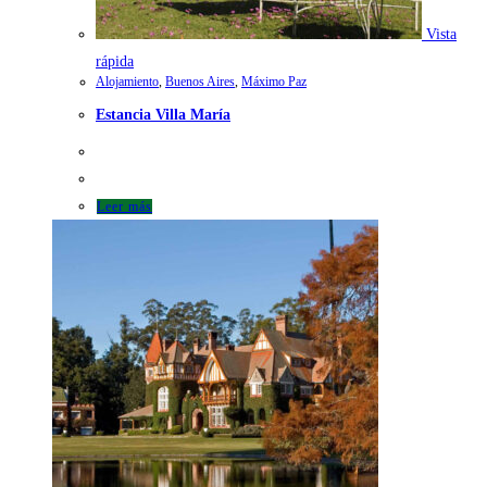
Vista
rápida
Alojamiento
,
Buenos Aires
,
Máximo Paz
Estancia Villa María
Leer más