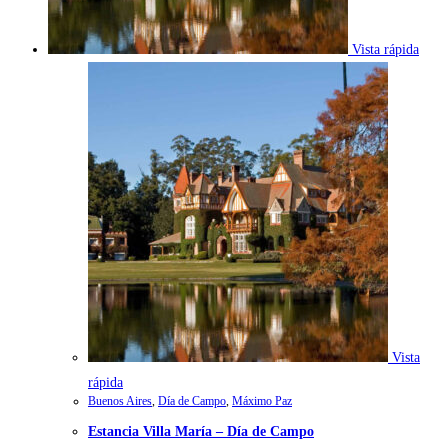
Vista rápida
Vista
rápida
Buenos Aires
,
Día de Campo
,
Máximo Paz
Estancia Villa María – Día de Campo