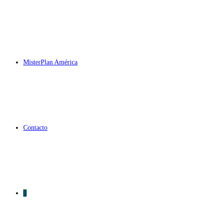
MisterPlan América
Contacto
0