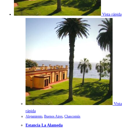
Vista rápida
Vista
rápida
Alojamiento
,
Buenos Aires
,
Chascomús
Estancia La Alameda