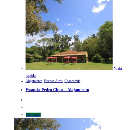
Vista
rápida
Alojamiento
,
Buenos Aires
,
Chascomús
Estancia Pedro Chico – Alojamiento
Leer más