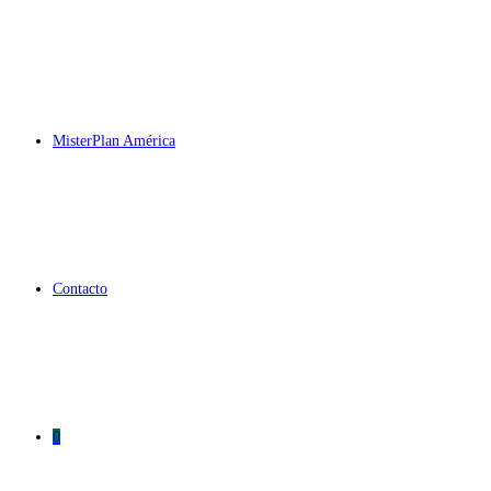
MisterPlan América
Contacto
0