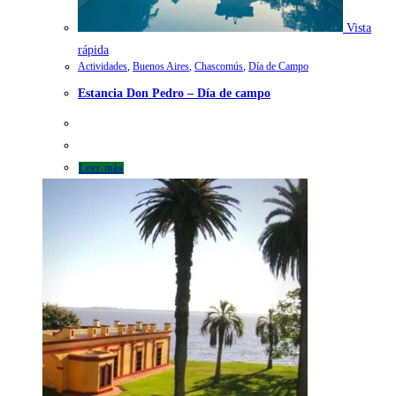
Vista
rápida
Actividades
,
Buenos Aires
,
Chascomús
,
Día de Campo
Estancia Don Pedro – Día de campo
Leer más