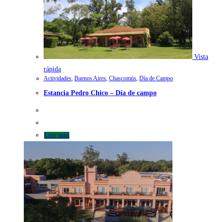
Vista
rápida
Actividades
,
Buenos Aires
,
Chascomús
,
Día de Campo
Estancia Pedro Chico – Día de campo
Leer más