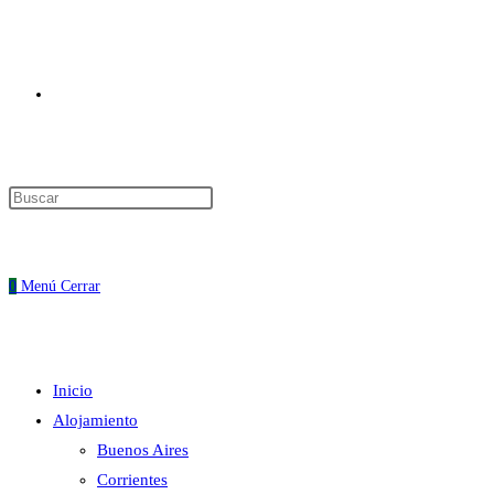
Alternar
Pulsa
Escape
búsqueda
para
cerrar
0
Menú
Cerrar
el
panel
de
Inicio
búsqueda.
de
Alojamiento
Buenos Aires
Corrientes