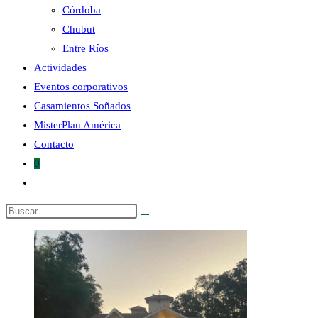
Córdoba
Chubut
la
Entre Ríos
Actividades
Eventos corporativos
Casamientos Soñados
MisterPlan América
web
Contacto
0
Alternar
búsqueda
Buscar
de
en
la
esta
web
web