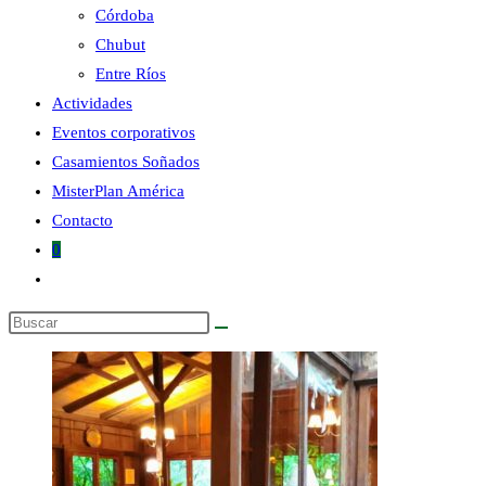
Córdoba
Chubut
la
Entre Ríos
Actividades
Eventos corporativos
Casamientos Soñados
MisterPlan América
web
Contacto
0
Alternar
búsqueda
Buscar
de
en
la
esta
web
web