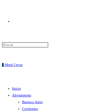
Alternar
Pulsa
Escape
búsqueda
para
cerrar
0
Menú
Cerrar
el
panel
de
Inicio
búsqueda.
de
Alojamiento
Buenos Aires
Corrientes