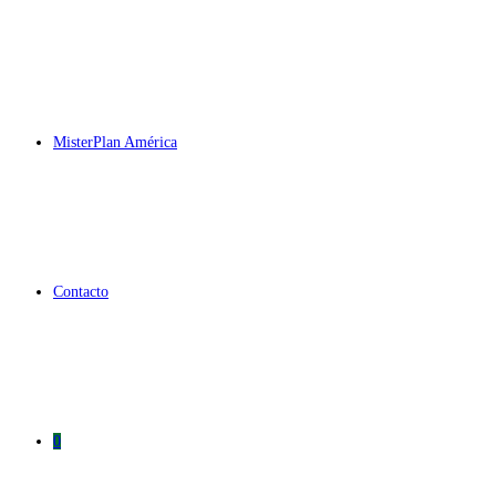
MisterPlan América
Contacto
0